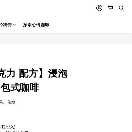
於我們
探索心情咖啡
立即購買
克力 配方】浸泡
茶包式咖啡
果、焦糖
2g/入)