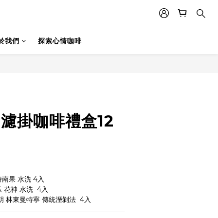
於我們
探索心情咖啡
立即購買
-濾掛咖啡禮盒12
南果 水洗 4入
花神 水洗  4入
胡 林東曼特寧 傳統溼剝法  4入