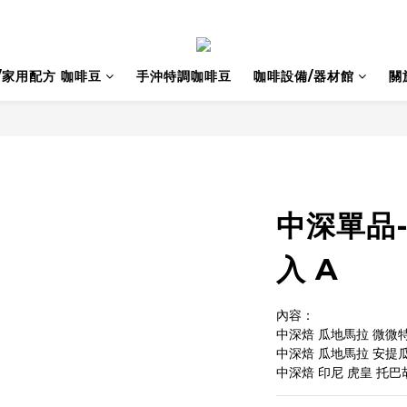
/家用配方 咖啡豆
手沖特調咖啡豆
咖啡設備/器材館
關
中深單品
入 A
內容：
中深焙 瓜地馬拉 微微特
中深焙 瓜地馬拉 安提瓜 
中深焙 印尼 虎皇 托巴